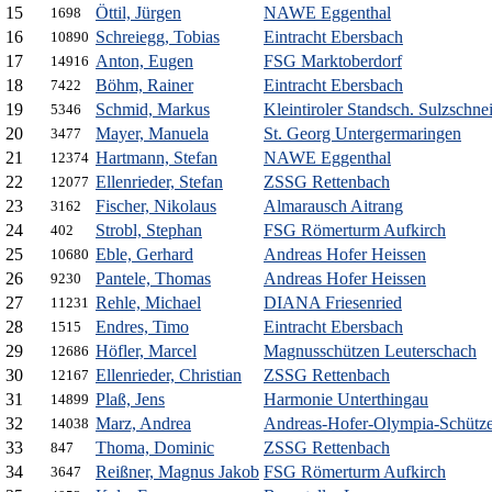
15
Öttil, Jürgen
NAWE Eggenthal
1698
16
Schreiegg, Tobias
Eintracht Ebersbach
10890
17
Anton, Eugen
FSG Marktoberdorf
14916
18
Böhm, Rainer
Eintracht Ebersbach
7422
19
Schmid, Markus
Kleintiroler Standsch. Sulzschne
5346
20
Mayer, Manuela
St. Georg Untergermaringen
3477
21
Hartmann, Stefan
NAWE Eggenthal
12374
22
Ellenrieder, Stefan
ZSSG Rettenbach
12077
23
Fischer, Nikolaus
Almarausch Aitrang
3162
24
Strobl, Stephan
FSG Römerturm Aufkirch
402
25
Eble, Gerhard
Andreas Hofer Heissen
10680
26
Pantele, Thomas
Andreas Hofer Heissen
9230
27
Rehle, Michael
DIANA Friesenried
11231
28
Endres, Timo
Eintracht Ebersbach
1515
29
Höfler, Marcel
Magnusschützen Leuterschach
12686
30
Ellenrieder, Christian
ZSSG Rettenbach
12167
31
Plaß, Jens
Harmonie Unterthingau
14899
32
Marz, Andrea
Andreas-Hofer-Olympia-Schütz
14038
33
Thoma, Dominic
ZSSG Rettenbach
847
34
Reißner, Magnus Jakob
FSG Römerturm Aufkirch
3647