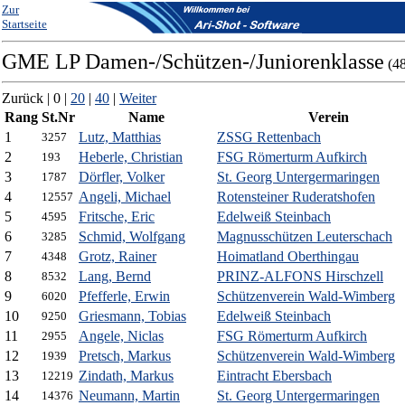
Zur
Startseite
GME LP Damen-/Schützen-/Juniorenklasse
(48
Zurück | 0 |
20
|
40
|
Weiter
Rang
St.Nr
Name
Verein
1
Lutz, Matthias
ZSSG Rettenbach
3257
2
Heberle, Christian
FSG Römerturm Aufkirch
193
3
Dörfler, Volker
St. Georg Untergermaringen
1787
4
Angeli, Michael
Rotensteiner Ruderatshofen
12557
5
Fritsche, Eric
Edelweiß Steinbach
4595
6
Schmid, Wolfgang
Magnusschützen Leuterschach
3285
7
Grotz, Rainer
Hoimatland Oberthingau
4348
8
Lang, Bernd
PRINZ-ALFONS Hirschzell
8532
9
Pfefferle, Erwin
Schützenverein Wald-Wimberg
6020
10
Griesmann, Tobias
Edelweiß Steinbach
9250
11
Angele, Niclas
FSG Römerturm Aufkirch
2955
12
Pretsch, Markus
Schützenverein Wald-Wimberg
1939
13
Zindath, Markus
Eintracht Ebersbach
12219
14
Neumann, Martin
St. Georg Untergermaringen
14376