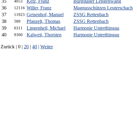
35
Kelz, Franz
Burgstaller Lengenwang
4053
36
Willer, Franz
Magnusschützen Leuterschach
12116
37
Geisenhof, Manuel
ZSSG Rettenbach
11923
38
Pfanzelt, Thomas
ZSSG Rettenbach
589
39
Lingenheil, Michael
Harmonie Unterthingau
6311
40
Kalweit, Thorsten
Harmonie Unterthingau
9300
Zurück | 0 |
20
|
40
|
Weiter