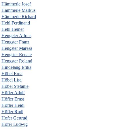
Hämmerle Josef
Hämmerle Markus
Hämmerle Richard
Hehl Ferdinand
Hehl Heiner
Hengeler Alfons
Hengster Franz
Hengster Maresa
Hengster Renate
Hengster Roland
Hindelang Erika
Höbel Erna
Höbel Lisa
Höbel Stefanie
Höfler Adolf
Höfler Ernst
Höfler Heidi
Höfler Rudi
Hofer Gertrud
Hofer Ludwig