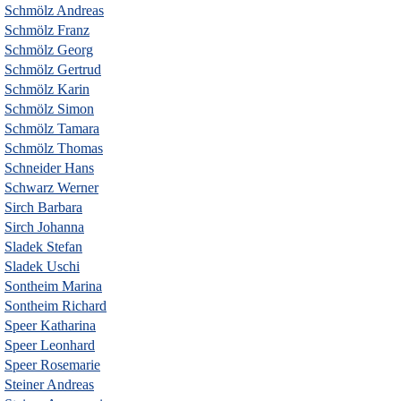
Schmölz Andreas
Schmölz Franz
Schmölz Georg
Schmölz Gertrud
Schmölz Karin
Schmölz Simon
Schmölz Tamara
Schmölz Thomas
Schneider Hans
Schwarz Werner
Sirch Barbara
Sirch Johanna
Sladek Stefan
Sladek Uschi
Sontheim Marina
Sontheim Richard
Speer Katharina
Speer Leonhard
Speer Rosemarie
Steiner Andreas