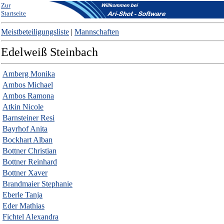
Zur
Startseite
Meistbeteiligungsliste
|
Mannschaften
Edelweiß Steinbach
Amberg Monika
Ambos Michael
Ambos Ramona
Atkin Nicole
Barnsteiner Resi
Bayrhof Anita
Bockhart Alban
Bottner Christian
Bottner Reinhard
Bottner Xaver
Brandmaier Stephanie
Eberle Tanja
Eder Mathias
Fichtel Alexandra