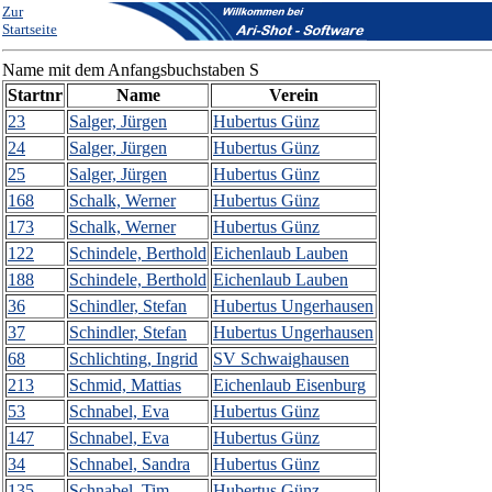
Zur
Startseite
Name mit dem Anfangsbuchstaben S
Startnr
Name
Verein
23
Salger, Jürgen
Hubertus Günz
24
Salger, Jürgen
Hubertus Günz
25
Salger, Jürgen
Hubertus Günz
168
Schalk, Werner
Hubertus Günz
173
Schalk, Werner
Hubertus Günz
122
Schindele, Berthold
Eichenlaub Lauben
188
Schindele, Berthold
Eichenlaub Lauben
36
Schindler, Stefan
Hubertus Ungerhausen
37
Schindler, Stefan
Hubertus Ungerhausen
68
Schlichting, Ingrid
SV Schwaighausen
213
Schmid, Mattias
Eichenlaub Eisenburg
53
Schnabel, Eva
Hubertus Günz
147
Schnabel, Eva
Hubertus Günz
34
Schnabel, Sandra
Hubertus Günz
135
Schnabel, Tim
Hubertus Günz