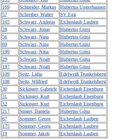
169
Schneider, Markus
Hubertus Ungerhausen
57
Schreiber, Walter
SV Egg
165
Schwarz, Andreas
Eichenlaub Lauben
28
Schwarz, Jonas
Hubertus Günz
56
Schwarz, Nina
Hubertus Günz
69
Schwarz, Nina
Hubertus Günz
199
Schwarz, Nina
Hubertus Günz
29
Schwarz, Noah
Hubertus Günz
197
Schwarz, Noah
Hubertus Günz
109
Seitz, Lidia
Edelweiß Trunkelsberg
108
Seitz, Wilfried
Edelweiß Trunkelsberg
30
Sickinger, Gabriele
Eichenlaub Eisenburg
31
Sickinger, Kurt
Eichenlaub Eisenburg
32
Sickinger, Kurt
Eichenlaub Eisenburg
217
Singer, Daniela
Hubertus Günz
67
Sommer, Georg
Eichenlaub Lauben
175
Sommer, Georg
Eichenlaub Lauben
19
Sommer, Jakob
Eichenlaub Lauben