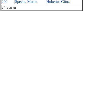
200
Specht, Martin
Hubertus Günz
34 Starter