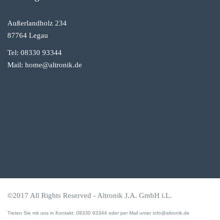
ä
t
Außerlandholz 234
s
p
87764 Legau
r
Tel: 08330 93344
ü
f
Mail: home@altronik.de
u
n
g
v
o
n
S
t
r
i
c
k
r
©2017 All Rights Reserved - Altronik J.A. GmbH i.L.
e
i
Treten Sie mit uns in Kontakt: 08330 93344 oder per Mail unter info@altronik.de