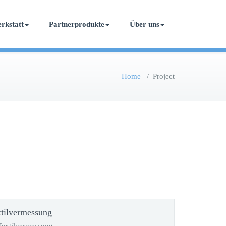
rkstatt
Partnerprodukte
Über uns
Home
/
Project
tilvermessung