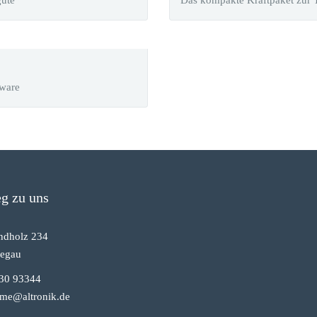
güte
Das kompakte Kraftpaket zur 
kware
g zu uns
ndholz 234
egau
330 93344
ome@altronik.de