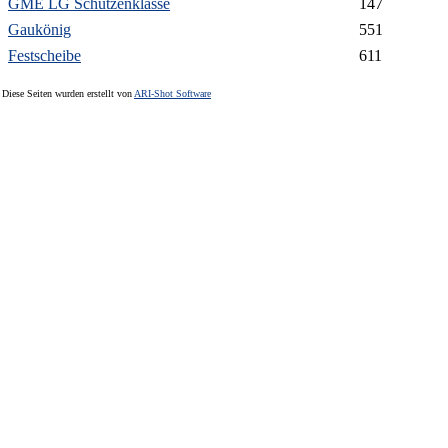
GME LG Schützenklasse
147
Gaukönig
551
Festscheibe
611
Diese Seiten wurden erstellt von
ARI-Shot Software