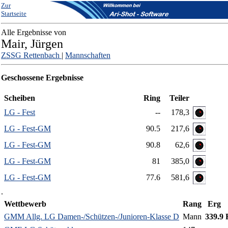
Zur
Startseite
Alle Ergebnisse von
Mair, Jürgen
ZSSG Rettenbach
|
Mannschaften
Geschossene Ergebnisse
Scheiben
Ring
Teiler
LG - Fest
--
178,3
LG - Fest-GM
90.5
217,6
LG - Fest-GM
90.8
62,6
LG - Fest-GM
81
385,0
LG - Fest-GM
77.6
581,6
.
Wettbewerb
Rang
Erg
GMM Allg. LG Damen-/Schützen-/Junioren-Klasse D
Mann
339.9 