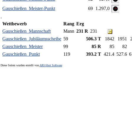
Gauschießen_Meister-Punkt
69
1.297,0
.
Wettbewerb
Rang
Erg
Gauschießen_Mannschaft
Mann
231 R
231
Gauschießen_Jubiläumsscheibe
59
506.3 T
1842
1951
Gauschießen_Meister
99
85 R
85
82
Gauschießen_Punkt
119
393.2 T
421.4
527.6
6
Diese Seiten wurden erstellt von
ARI-Shot Software