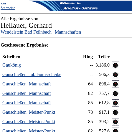
Zur
Startseite
Alle Ergebnisse von
Hellauer, Gerhard
Wendelstein Bad Feilnbach
|
Mannschaften
Geschossene Ergebnisse
Scheiben
Ring
Teiler
Gaukönig
--
3.186,0
Gauschießen_Jubiläumsscheibe
--
506,3
Gauschießen_Mannschaft
64
896,4
Gauschießen_Mannschaft
82
757,7
Gauschießen_Mannschaft
85
612,8
Gauschießen_Meister-Punkt
78
917,1
Gauschießen_Meister-Punkt
85
393,2
Gauschießen_Meister-Punkt
82
527,6